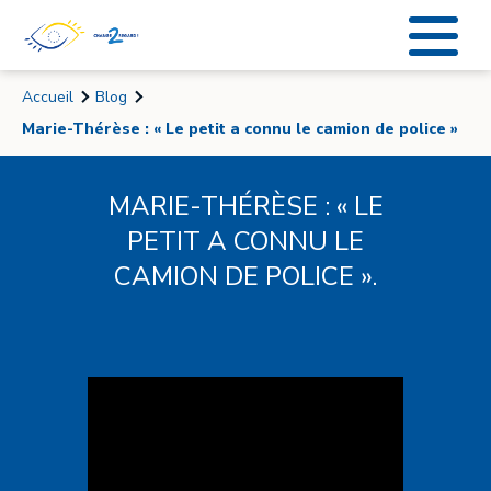
Accueil
Blog
Marie-Thérèse : « Le petit a connu le camion de police »
MARIE-THÉRÈSE : « LE
PETIT A CONNU LE
CAMION DE POLICE ».