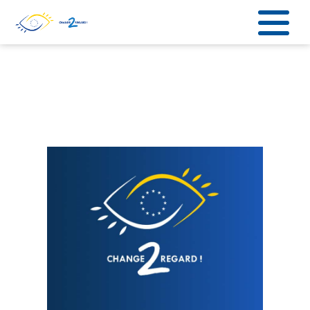
string(6) "coucou"